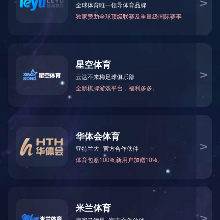
查看更多
查看更多
Copyright 2018 华科泰生物技术 All Rights Reserved 京ICP备17011763号-2
开云(中国)Kaiyun·官方网站-kaiyun.com
开云app官方版web站入口-开云online(中国)
米
兰体育网页版-米兰体育(中国)官方在线登录
世界杯竞猜（中国）官方网站
开云线上
官网-官网入口
MK体育app官网(中国)-官方网站
九州体育·（中国）官方网站
星空网
页版·官方站-星空(中国)
乐动体育-乐动ledong(中国)
MILAN.COM-米兰（中国）